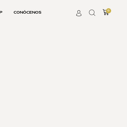
0
P
CONÓCENOS