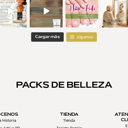
¡Síguenos!
Cargar más
PACKS DE BELLEZA
ÓCENOS
TIENDA
ATEN
a Historia
Tienda
CL
E