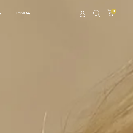
0
A
TIENDA