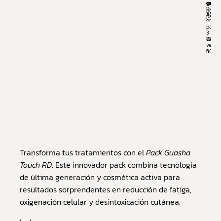
con
grati
en
paga
nuest
a
24
packs
en
partir
-
3
de
72
veces
50€
h
Transforma tus tratamientos con el
Pack Guasha
Touch RD
. Este innovador pack combina tecnología
de última generación y cosmética activa para
resultados sorprendentes en reducción de fatiga,
oxigenación celular y desintoxicación cutánea.