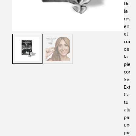
Desc
la
revol
en
el
cuida
de
la
piel
con
Seru
Extr
Care:
tu
aliad
para
una
piel