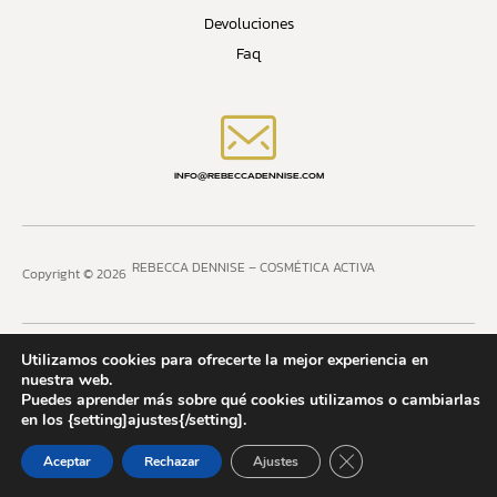
Devoluciones
Faq
INFO@REBECCADENNISE.COM
REBECCA DENNISE – COSMÉTICA ACTIVA
Copyright © 2026
Utilizamos cookies para ofrecerte la mejor experiencia en
nuestra web.
Puedes aprender más sobre qué cookies utilizamos o cambiarlas
en los {setting]ajustes{/setting].
Cerrar el banner de 
Términos y condiciones
Política de privacidad
Aceptar
Rechazar
Ajustes